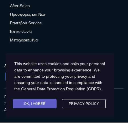
After Sales
Προσφορές και Νέα
Ραντεβού Service
Επικοινωνία
Μεταχειρισμένα
This website uses cookies and asks your personal
ΑΚΟΛΟΥΘΉΣΤΕ ΜΑΣ
data to enhance your browsing experience. We
Facebook
Instagram
Twitter
YouTube
are committed to protecting your privacy and
ensuring your data is handled in compliance with
the
General Data Protection Regulation (GDPR)
.
Πολιτική Απορρήτου
Παγκόσμια
Προστασία
προσωπικών δεδομένων
Cookies
Αποτύπωση
OK, I AGREE
PRIVACY POLICY
Δικαιώματα του Υποκειμένου των δεδομένων