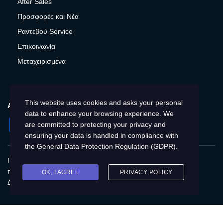
After Sales
Προσφορές και Νέα
Ραντεβού Service
Επικοινωνία
Μεταχειρισμένα
This website uses cookies and asks your personal
ΑΚΟΛΟΥΘΉΣΤΕ ΜΑΣ
data to enhance your browsing experience. We
Facebook
Instagram
Twitter
YouTube
are committed to protecting your privacy and
ensuring your data is handled in compliance with
the
General Data Protection Regulation (GDPR)
.
Πολιτική Απορρήτου
Παγκόσμια
Προστασία
προσωπικών δεδομένων
Cookies
Αποτύπωση
OK, I AGREE
PRIVACY POLICY
Δικαιώματα του Υποκειμένου των δεδομένων
© 2020 Kia Motors - Με επιφύλαξη παντός δικαιώματος
ΜΕ ΕΠΙΦΥΛΑΞΗ ΠΑΝΤΟΣ ΔΙΚΑΙΩΜΑΤΟΣ