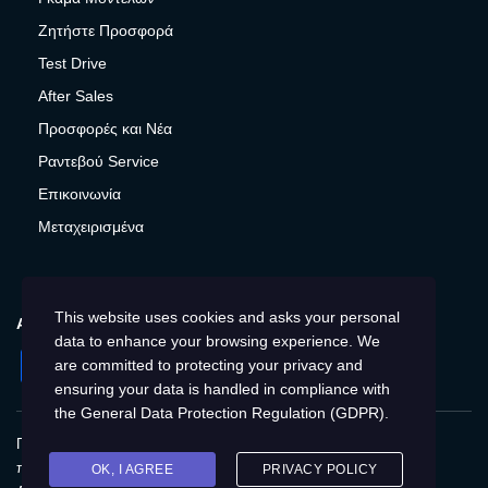
Ζητήστε Προσφορά
Test Drive
After Sales
Προσφορές και Νέα
Ραντεβού Service
Επικοινωνία
Μεταχειρισμένα
This website uses cookies and asks your personal
ΑΚΟΛΟΥΘΉΣΤΕ ΜΑΣ
data to enhance your browsing experience. We
Facebook
Instagram
Twitter
YouTube
are committed to protecting your privacy and
ensuring your data is handled in compliance with
the
General Data Protection Regulation (GDPR)
.
Πολιτική Απορρήτου
Παγκόσμια
Προστασία
προσωπικών δεδομένων
Cookies
Αποτύπωση
OK, I AGREE
PRIVACY POLICY