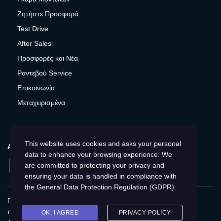
Ζητήστε Προσφορά
Test Drive
After Sales
Προσφορές και Νέα
Ραντεβού Service
Επικοινωνία
Μεταχειρισμένα
This website uses cookies and asks your personal
ΑΚΟΛΟΥΘΉΣΤΕ ΜΑΣ
data to enhance your browsing experience. We
Facebook
Instagram
Twitter
YouTube
are committed to protecting your privacy and
ensuring your data is handled in compliance with
the
General Data Protection Regulation (GDPR)
.
Πολιτική Απορρήτου
Παγκόσμια
Προστασία
προσωπικών δεδομένων
Cookies
Αποτύπωση
OK, I AGREE
PRIVACY POLICY