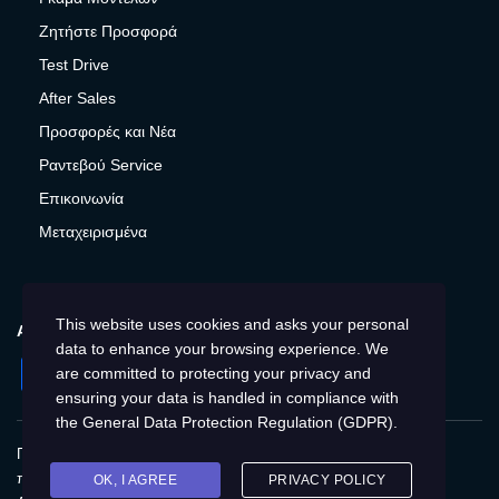
Ζητήστε Προσφορά
Test Drive
After Sales
Προσφορές και Νέα
Ραντεβού Service
Επικοινωνία
Μεταχειρισμένα
This website uses cookies and asks your personal
ΑΚΟΛΟΥΘΉΣΤΕ ΜΑΣ
data to enhance your browsing experience. We
Facebook
Instagram
Twitter
YouTube
are committed to protecting your privacy and
ensuring your data is handled in compliance with
the
General Data Protection Regulation (GDPR)
.
Πολιτική Απορρήτου
Παγκόσμια
Προστασία
προσωπικών δεδομένων
Cookies
Αποτύπωση
OK, I AGREE
PRIVACY POLICY