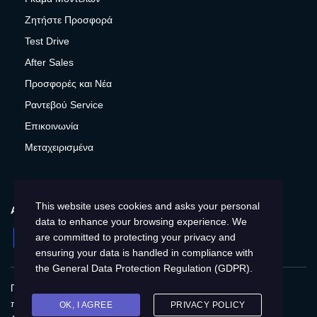
Ζητήστε Προσφορά
Test Drive
After Sales
Προσφορές και Νέα
Ραντεβού Service
Επικοινωνία
Μεταχειρισμένα
This website uses cookies and asks your personal
ΑΚΟΛΟΥΘΉΣΤΕ ΜΑΣ
data to enhance your browsing experience. We
Facebook
Instagram
Twitter
YouTube
are committed to protecting your privacy and
ensuring your data is handled in compliance with
the
General Data Protection Regulation (GDPR)
.
Πολιτική Απορρήτου
Παγκόσμια
Προστασία
προσωπικών δεδομένων
Cookies
Αποτύπωση
OK, I AGREE
PRIVACY POLICY