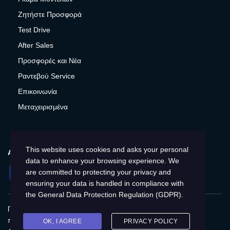
Ζητήστε Προσφορά
Test Drive
After Sales
Προσφορές και Νέα
Ραντεβού Service
Επικοινωνία
Μεταχειρισμένα
This website uses cookies and asks your personal
ΑΚΟΛΟΥΘΉΣΤΕ ΜΑΣ
data to enhance your browsing experience. We
Facebook
Instagram
Twitter
YouTube
are committed to protecting your privacy and
ensuring your data is handled in compliance with
the
General Data Protection Regulation (GDPR)
.
Πολιτική Απορρήτου
Παγκόσμια
Προστασία
προσωπικών δεδομένων
Cookies
Αποτύπωση
OK, I AGREE
PRIVACY POLICY