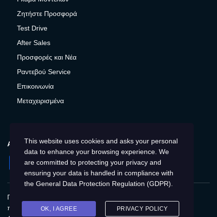
Ζητήστε Προσφορά
Test Drive
After Sales
Προσφορές και Νέα
Ραντεβού Service
Επικοινωνία
Μεταχειρισμένα
This website uses cookies and asks your personal
ΑΚΟΛΟΥΘΉΣΤΕ ΜΑΣ
data to enhance your browsing experience. We
Facebook
Instagram
Twitter
YouTube
are committed to protecting your privacy and
ensuring your data is handled in compliance with
the
General Data Protection Regulation (GDPR)
.
Πολιτική Απορρήτου
Παγκόσμια
Προστασία
προσωπικών δεδομένων
Cookies
Αποτύπωση
OK, I AGREE
PRIVACY POLICY