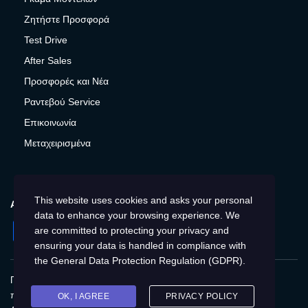
Ζητήστε Προσφορά
Test Drive
After Sales
Προσφορές και Νέα
Ραντεβού Service
Επικοινωνία
Μεταχειρισμένα
This website uses cookies and asks your personal
ΑΚΟΛΟΥΘΉΣΤΕ ΜΑΣ
data to enhance your browsing experience. We
Facebook
Instagram
Twitter
YouTube
are committed to protecting your privacy and
ensuring your data is handled in compliance with
the
General Data Protection Regulation (GDPR)
.
Πολιτική Απορρήτου
Παγκόσμια
Προστασία
προσωπικών δεδομένων
Cookies
Αποτύπωση
OK, I AGREE
PRIVACY POLICY