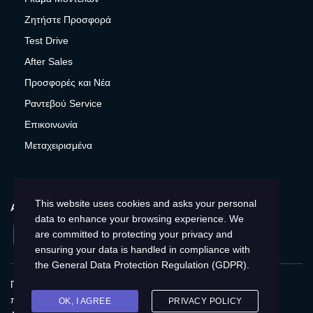
Ζητήστε Προσφορά
Test Drive
After Sales
Προσφορές και Νέα
Ραντεβού Service
Επικοινωνία
Μεταχειρισμένα
This website uses cookies and asks your personal
ΑΚΟΛΟΥΘΉΣΤΕ ΜΑΣ
data to enhance your browsing experience. We
Facebook
Instagram
Twitter
YouTube
are committed to protecting your privacy and
ensuring your data is handled in compliance with
the
General Data Protection Regulation (GDPR)
.
Πολιτική Απορρήτου
Παγκόσμια
Προστασία
προσωπικών δεδομένων
Cookies
Αποτύπωση
OK, I AGREE
PRIVACY POLICY