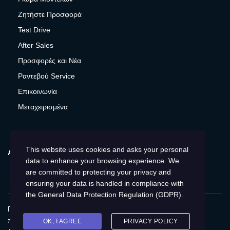
Ζητήστε Προσφορά
Test Drive
After Sales
Προσφορές και Νέα
Ραντεβού Service
Επικοινωνία
Μεταχειρισμένα
This website uses cookies and asks your personal
ΑΚΟΛΟΥΘΉΣΤΕ ΜΑΣ
data to enhance your browsing experience. We
Facebook
Instagram
Twitter
YouTube
are committed to protecting your privacy and
ensuring your data is handled in compliance with
the
General Data Protection Regulation (GDPR)
.
Πολιτική Απορρήτου
Παγκόσμια
Προστασία
προσωπικών δεδομένων
Cookies
Αποτύπωση
OK, I AGREE
PRIVACY POLICY