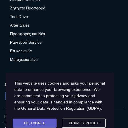
Ζητήστε Προσφορά
Test Drive
After Sales
Προσφορές και Νέα
Ραντεβού Service
Επικοινωνία
Μεταχειρισμένα
This website uses cookies and asks your personal
ΑΚΟΛΟΥΘΉΣΤΕ ΜΑΣ
data to enhance your browsing experience. We
Facebook
Instagram
Twitter
YouTube
are committed to protecting your privacy and
ensuring your data is handled in compliance with
the
General Data Protection Regulation (GDPR)
.
Πολιτική Απορρήτου
Παγκόσμια
Προστασία
προσωπικών δεδομένων
Cookies
Αποτύπωση
OK, I AGREE
PRIVACY POLICY